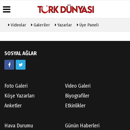
Videolar
Galeriler
Yazarlar
Üye Paneli
Üye Paneli
Hava
Köşe
Künye
Durumu
Yazarları
Haber
İletişim
Arşivi
Gazete
Video
Çerez
SOSYAL AĞLAR
Manşetleri
Galeri
Gazete
Politikası
Arşivi
Anketler
Foto
Gizlilik
Galeri
Günün
Biyografiler
İlkeleri
Haberleri
Etkinlikler
Foto Galeri
Video Galeri
Köşe Yazarları
Biyografiler
Anketler
Etkinlikler
Hava Durumu
Günün Haberleri