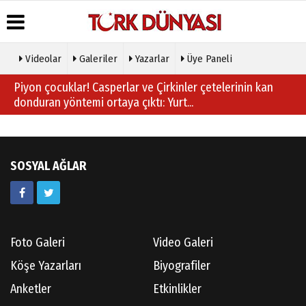
Videolar
Galeriler
Yazarlar
Üye Paneli
Üye Paneli
Hava
Köşe
Künye
Piyon çocuklar! Casperlar ve Çirkinler çetelerinin kan
Durumu
Yazarları
donduran yöntemi ortaya çıktı: Yurt...
Haber
İletişim
Arşivi
Gazete
Video
Çerez
Manşetleri
Galeri
Gazete
Politikası
Arşivi
Anketler
Foto
Gizlilik
Galeri
SOSYAL AĞLAR
Günün
Biyografiler
İlkeleri
Haberleri
Etkinlikler
Foto Galeri
Video Galeri
Köşe Yazarları
Biyografiler
Anketler
Etkinlikler