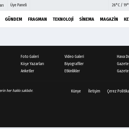
Üye Paneli
26°C / 19°
arı
GÜNDEM
FRAGMAN
TEKNOLOJI
SINEMA
MAGAZIN
KE
mu
Köşe Yazarları
şetleri
Video Galeri
Foto Galeri
Foto Galeri
Video Galeri
Hava D
r
Etkinlikler
Köşe Yazarları
Biyografiler
Gazete
Anketler
Etkinlikler
Gazete 
rin her hakkı saklıdır.
Künye
İletişim
Çerez Politik