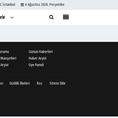
C İstanbul
6 Ağustos 2026, Perşembe
YIF
Künye
İletişim
Çerez Politikası
urumu
Günün Haberleri
Gizlilik İlkeleri
 Manşetleri
Haber Arşivi
Arşivi
Üye Paneli
ası
Gizlilik İlkeleri
Rss
Sitene Ekle