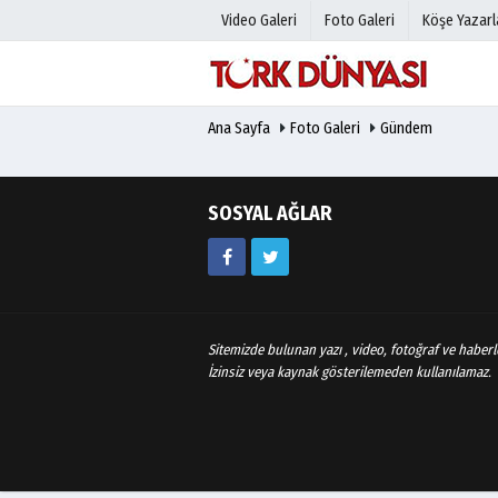
Video Galeri
Foto Galeri
Köşe Yazarl
Ana Sayfa
Foto Galeri
Gündem
Üye Paneli
Hava Duru
Haber Arşivi
Gazete Man
Gazete Arşivi
Anketler
SOSYAL AĞLAR
Günün Haberleri
Biyografile
Sitemizde bulunan yazı , video, fotoğraf ve haberle
İzinsiz veya kaynak gösterilemeden kullanılamaz.