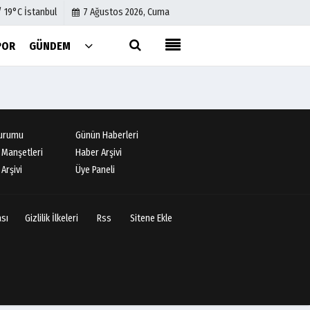
/ 19°C İstanbul
7 Ağustos 2026, Cuma
POR
GÜNDEM
Künye
İletişim
Çerez Politikası
urumu
Günün Haberleri
Gizlilik İlkeleri
 Manşetleri
Haber Arşivi
Arşivi
Üye Paneli
ası
Gizlilik İlkeleri
Rss
Sitene Ekle