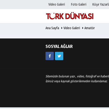
Video Galeri
Foto Galeri
Köşe Yazarl
Ana Sayfa
Video Galeri
Amatör
Üye Paneli
Hava Duru
Haber Arşivi
Gazete Man
Gazete Arşivi
Anketler
SOSYAL AĞLAR
Günün Haberleri
Biyografile
Sitemizde bulunan yazı , video, fotoğraf ve haberle
İzinsiz veya kaynak gösterilemeden kullanılamaz.