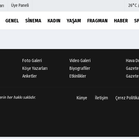
Üye Paneli
26°C 
arı
GENEL
SINEMA
KADIN
YAŞAM
FRAGMAN
HABER
S
mu
Köşe Yazarları
şetleri
Video Galeri
Foto Galeri
Foto Galeri
Video Galeri
Hava D
r
Etkinlikler
Köşe Yazarları
Biyografiler
Gazete
Anketler
Etkinlikler
Gazete 
rin her hakkı saklıdır.
Künye
İletişim
Çerez Politik